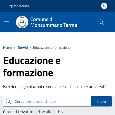
Vai ai contenuti
Vai al footer
Regione Toscana
Comune di
Monsummano Terme
Home
/
Servizi
/
Educazione e formazione
Educazione e
formazione
Iscrizioni, agevolazioni e servizi per nidi, scuole e università.
Esplora tutti i servizi
cerca
Invio
0
servizi trovati in ordine alfabetico