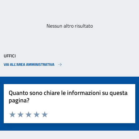
Paginazione
Nessun altro risultato
UFFICI
VAI ALL’AREA AMMINISTRATIVA
Quanto sono chiare le informazioni su questa
pagina?
Valuta da 1 a 5 stelle la pagina
Valuta 1 stelle su 5
Valuta 2 stelle su 5
Valuta 3 stelle su 5
Valuta 4 stelle su 5
Valuta 5 stelle su 5