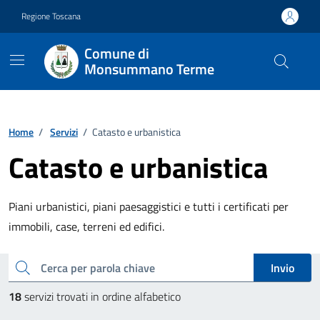
Vai ai contenuti
Vai al footer
Regione Toscana
Comune di
Monsummano Terme
Home
/
Servizi
/
Catasto e urbanistica
Catasto e urbanistica
Piani urbanistici, piani paesaggistici e tutti i certificati per
immobili, case, terreni ed edifici.
Esplora tutti i servizi
cerca
Invio
18
servizi trovati in ordine alfabetico