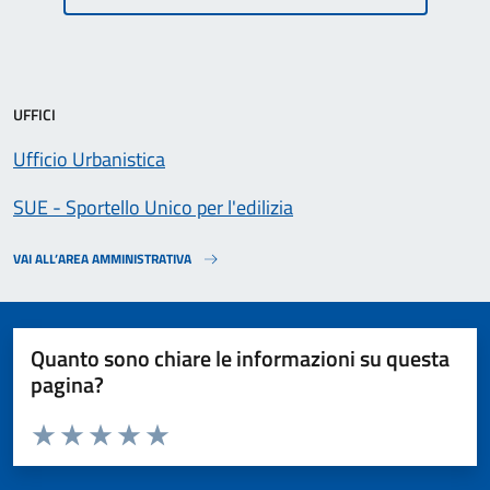
UFFICI
Ufficio Urbanistica
SUE - Sportello Unico per l'edilizia
VAI ALL’AREA AMMINISTRATIVA
Quanto sono chiare le informazioni su questa
pagina?
Valuta da 1 a 5 stelle la pagina
Valuta 1 stelle su 5
Valuta 2 stelle su 5
Valuta 3 stelle su 5
Valuta 4 stelle su 5
Valuta 5 stelle su 5