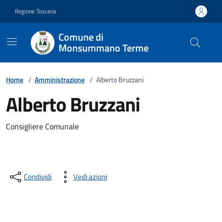
Vai ai contenuti
Vai al footer
Regione Toscana
Comune di
Monsummano Terme
Home
/
Amministrazione
/
Alberto Bruzzani
Alberto Bruzzani
Descrizione breve
Consigliere Comunale
Condividi
Vedi azioni