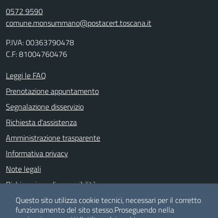
0572 9590
comune.monsummano@postacert.toscana.it
P.IVA: 00363790478
C.F: 81004760476
Leggi le FAQ
Prenotazione appuntamento
Segnalazione disservizio
Richiesta d'assistenza
Amministrazione trasparente
Informativa privacy
Note legali
Dichiarazione di accessibilità
Albo pretorio
Questo sito utilizza cookie tecnici, necessari per il corretto
funzionamento del sito stesso.
Proseguendo nella